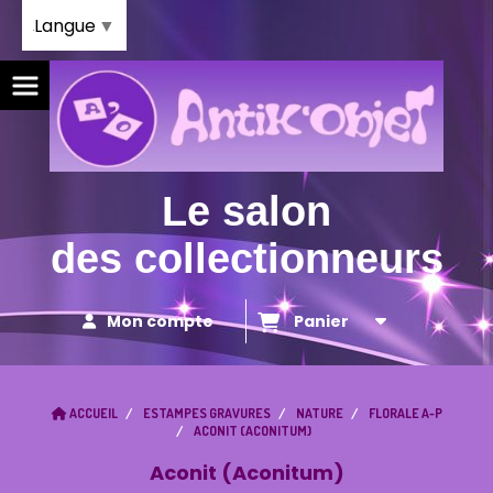
Panneau de gestion des cookies
Langue
▼
Le salon
des collectionneurs
Mon compte
Panier
ACCUEIL
ESTAMPES GRAVURES
NATURE
FLORALE A-P
ACONIT (ACONITUM)
Aconit (Aconitum)