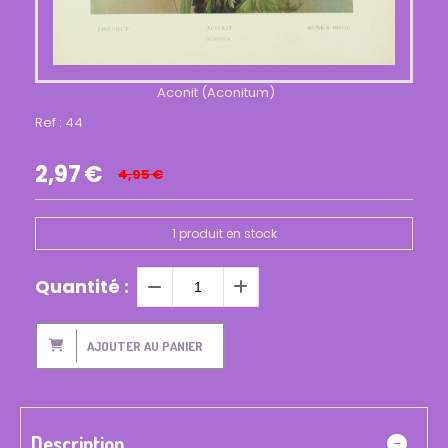
Aconit (Aconitum)
Ref :
44
2,97
€
4,95
€
1
produit en stock
Quantité :
AJOUTER AU PANIER
Description